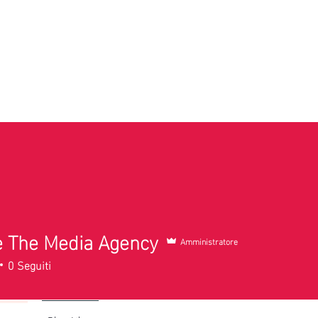
zi
GOL
Formazione
Il nostro team
e The Media Agency
Amministratore
he Media Agency
0
Seguiti