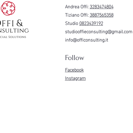
Andrea Offi:
3283474804
Tiziano Offi:
3887565358
Studio
0823439192
studiooffieconsulting@gmail.com
info@officonsulting.it
Follow
Facebook
Instagram