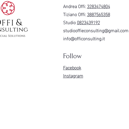
Andrea Offi:
3283474804
Tiziano Offi:
3887565358
Studio
0823439192
studiooffieconsulting@gmail.com
info@officonsulting.it
Follow
Facebook
Instagram